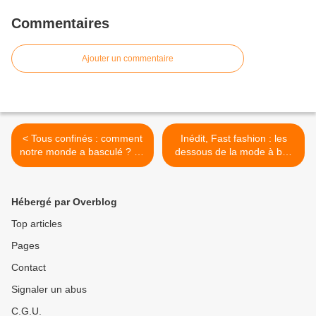
Commentaires
Ajouter un commentaire
< Tous confinés : comment
Inédit, Fast fashion : les
notre monde a basculé ? Le
dessous de la mode à bas
mardi 09/03/2021 à 21h05
prix, ce soir à 20h50 sur
sur W9 dans Minute par
Arte >
minute
Hébergé par Overblog
Top articles
Pages
Contact
Signaler un abus
C.G.U.