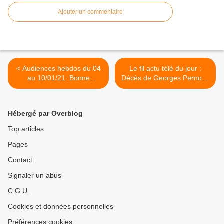
Ajouter un commentaire
< Audiences hebdos du 04
Le fil actu télé du jour :
au 10/01/21: Bonne
Décès de Georges Pernoud
semaine pour TF1 et Fr2.
et Hubert Auriol, Les
Fr3 et M6 chutent. Arte
vacances des Anges, La
puissante. TMC leader TNT.
Maison France 5, Lacarrau,
Hébergé par Overblog
District Z, TPMP, Le
Marchand, Un si grand
Top articles
soleil, PPDA, Pernaut, Ninja
Pages
warrior >
Contact
Signaler un abus
C.G.U.
Cookies et données personnelles
Préférences cookies