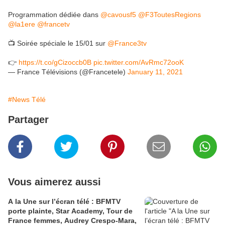
Programmation dédiée dans
@cavousf5
@F3ToutesRegions
@la1ere
@francetv
📺 Soirée spéciale le 15/01 sur
@France3tv
👉
https://t.co/gCizoccb0B
pic.twitter.com/AvRmc72ooK
— France Télévisions (@Francetele)
January 11, 2021
#News Télé
Partager
Vous aimerez aussi
A la Une sur l’écran télé : BFMTV
porte plainte, Star Academy, Tour de
France femmes, Audrey Crespo-Mara,