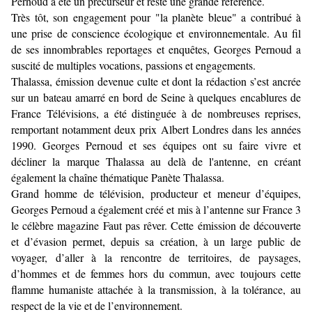
Pernoud a été un précurseur et reste une grande référence.
Très tôt, son engagement pour "la planète bleue" a contribué à
une prise de conscience écologique et environnementale. Au fil
de ses innombrables reportages et enquêtes, Georges Pernoud a
suscité de multiples vocations, passions et engagements.
Thalassa, émission devenue culte et dont la rédaction s’est ancrée
sur un bateau amarré en bord de Seine à quelques encablures de
France Télévisions, a été distinguée à de nombreuses reprises,
remportant notamment deux prix Albert Londres dans les années
1990. Georges Pernoud et ses équipes ont su faire vivre et
décliner la marque Thalassa au delà de l'antenne, en créant
également la chaîne thématique Panète Thalassa.
Grand homme de télévision, producteur et meneur d’équipes,
Georges Pernoud a également créé et mis à l’antenne sur France 3
le célèbre magazine Faut pas rêver. Cette émission de découverte
et d’évasion permet, depuis sa création, à un large public de
voyager, d’aller à la rencontre de territoires, de paysages,
d’hommes et de femmes hors du commun, avec toujours cette
flamme humaniste attachée à la transmission, à la tolérance, au
respect de la vie et de l’environnement.