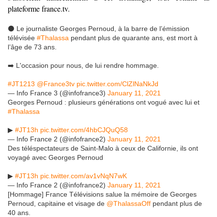
plateforme france.tv.
⚫ Le journaliste Georges Pernoud, à la barre de l’émission
télévisée
#Thalassa
pendant plus de quarante ans, est mort à
l’âge de 73 ans.
➡️ L'occasion pour nous, de lui rendre hommage.
#JT1213
@France3tv
pic.twitter.com/ClZlNaNkJd
— Info France 3 (@infofrance3)
January 11, 2021
Georges Pernoud : plusieurs générations ont vogué avec lui et
#Thalassa
▶
#JT13h
pic.twitter.com/4hbCJQuQ58
— Info France 2 (@infofrance2)
January 11, 2021
Des téléspectateurs de Saint-Malo à ceux de Californie, ils ont
voyagé avec Georges Pernoud
▶
#JT13h
pic.twitter.com/av1vNqN7wK
— Info France 2 (@infofrance2)
January 11, 2021
[Hommage] France Télévisions salue la mémoire de Georges
Pernoud, capitaine et visage de
@ThalassaOff
pendant plus de
40 ans.