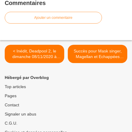
Commentaires
Ajouter un commentaire
< Inédit, Deadpool 2, le
Succès pour Mask singer,
dimanche 08/11/2020 à
Magellan et Echappées
21h05 sur TF1
belles. Enorme flop pour
Boyard land, le 07/11/20 >
Hébergé par Overblog
Top articles
Pages
Contact
Signaler un abus
C.G.U.