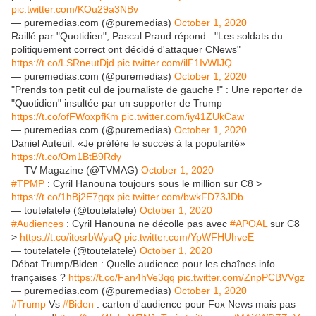
pic.twitter.com/KOu29a3NBv
— puremedias.com (@puremedias)
October 1, 2020
Raillé par "Quotidien", Pascal Praud répond : "Les soldats du
politiquement correct ont décidé d'attaquer CNews"
https://t.co/LSRneutDjd
pic.twitter.com/ilF1IvWIJQ
— puremedias.com (@puremedias)
October 1, 2020
"Prends ton petit cul de journaliste de gauche !" : Une reporter de
"Quotidien" insultée par un supporter de Trump
https://t.co/ofFWoxpfKm
pic.twitter.com/iy41ZUkCaw
— puremedias.com (@puremedias)
October 1, 2020
Daniel Auteuil: «Je préfère le succès à la popularité»
https://t.co/Om1BtB9Rdy
— TV Magazine (@TVMAG)
October 1, 2020
#TPMP
: Cyril Hanouna toujours sous le million sur C8 >
https://t.co/1hBj2E7gqx
pic.twitter.com/bwkFD73JDb
— toutelatele (@toutelatele)
October 1, 2020
#Audiences
: Cyril Hanouna ne décolle pas avec
#APOAL
sur C8
>
https://t.co/itosrbWyuQ
pic.twitter.com/YpWFHUhveE
— toutelatele (@toutelatele)
October 1, 2020
Débat Trump/Biden : Quelle audience pour les chaînes info
françaises ?
https://t.co/Fan4hVe3qq
pic.twitter.com/ZnpPCBVVgz
— puremedias.com (@puremedias)
October 1, 2020
#Trump
Vs
#Biden
: carton d'audience pour Fox News mais pas