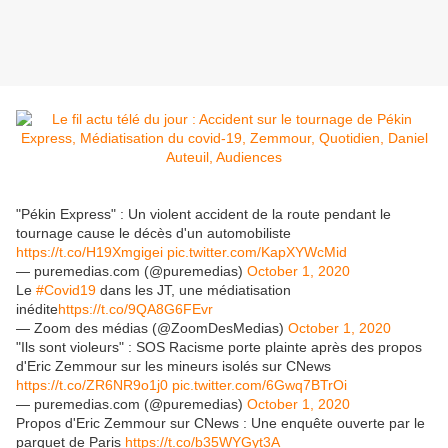
"Pékin Express" : Un violent accident de la route pendant le
tournage cause le décès d'un automobiliste
https://t.co/H19Xmgigei
pic.twitter.com/KapXYWcMid
— puremedias.com (@puremedias)
October 1, 2020
Le
#Covid19
dans les JT, une médiatisation
inédite
https://t.co/9QA8G6FEvr
— Zoom des médias (@ZoomDesMedias)
October 1, 2020
"Ils sont violeurs" : SOS Racisme porte plainte après des propos
d'Eric Zemmour sur les mineurs isolés sur CNews
https://t.co/ZR6NR9o1j0
pic.twitter.com/6Gwq7BTrOi
— puremedias.com (@puremedias)
October 1, 2020
Propos d'Eric Zemmour sur CNews : Une enquête ouverte par le
parquet de Paris
https://t.co/b35WYGyt3A