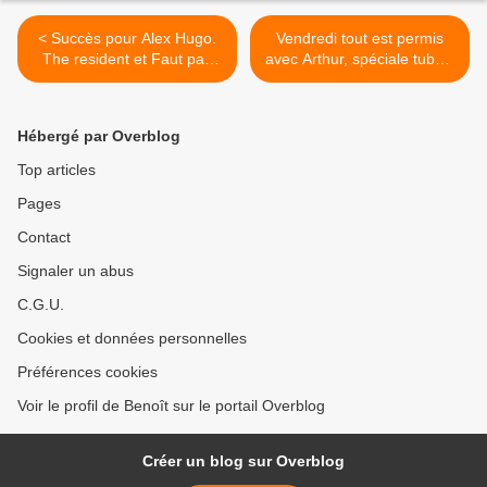
< Succès pour Alex Hugo.
Vendredi tout est permis
The resident et Faut pas
avec Arthur, spéciale tubes,
rêver déçoivent. Bon retour
ce soir à 23h15 sur TF1 >
pour Le meilleur pâtissier.
Arte forte. C8 6e, le
Hébergé par Overblog
30/09/20
Top articles
Pages
Contact
Signaler un abus
C.G.U.
Cookies et données personnelles
Préférences cookies
Voir le profil de Benoît sur le portail Overblog
Créer un blog sur Overblog