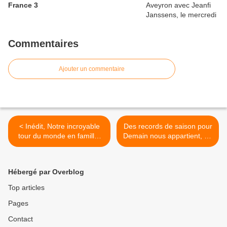
France 3
Commentaires
Ajouter un commentaire
< Inédit, Notre incroyable
Des records de saison pour
tour du monde en famille,
Demain nous appartient, Le
ce soir à 21h05 sur TFX
19/20 national et 28
minutes, le 08/07/20 >
Hébergé par Overblog
Top articles
Pages
Contact