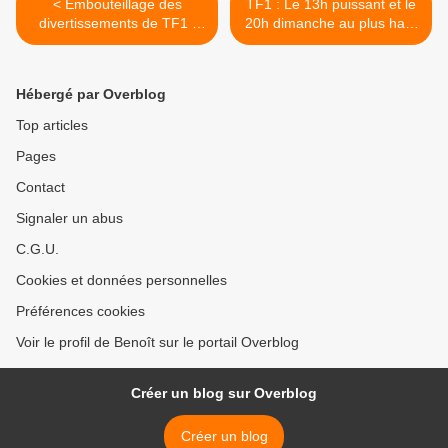
< Embouteillage des
TF1 : Le 13h puissant et le
divertissements de TF1 :
20h dimanche au plus haut
Pas de Danse avec les
depuis septembre 2015.
stars cet automne. La
Sept à huit en hausse, le
saison 11 au printemps
14/06/20 >
Hébergé par Overblog
2021 ?
Top articles
Pages
Contact
Signaler un abus
C.G.U.
Cookies et données personnelles
Préférences cookies
Voir le profil de Benoît sur le portail Overblog
Créer un blog sur Overblog
Créer un blog