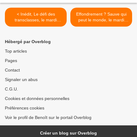
< Inédit, Le défi des
Effondrement ? Sauve qui
transclasses, le mardi
peut le monde, le mardi
12/05/2020 à 23h05 sur
12/05/2020 à 20h50 sur
France 2 dans Infrarouge
France 5 dans Le Monde
d’en face >
Hébergé par Overblog
Top articles
Pages
Contact
Signaler un abus
C.G.U.
Cookies et données personnelles
Préférences cookies
Voir le profil de Benoît sur le portail Overblog
Créer un blog sur Overblog