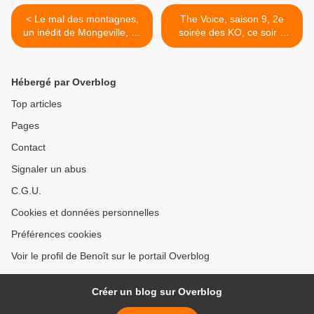
< Le mal des montagnes,
The Voice, saison 9, 2e
un inédit de Mongeville, ce
soirée des KO, ce soir à
soir à 21h05 sur France 3
21h05 sur TF1 >
Hébergé par Overblog
Top articles
Pages
Contact
Signaler un abus
C.G.U.
Cookies et données personnelles
Préférences cookies
Voir le profil de Benoît sur le portail Overblog
Créer un blog sur Overblog