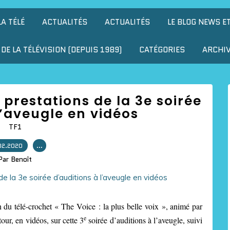
LA TÉLÉ
ACTUALITÉS
ACTUALITÉS
LE BLOG NEWS E
DE LA TÉLÉVISION (DEPUIS 1989)
CATÉGORIES
ARCHI
s prestations de la 3e soirée
l’aveugle en vidéos
TF1
02.2020
…
Par Benoît
 du télé-crochet « The Voice : la plus belle voix », animé par
e
ur, en vidéos, sur cette 3
soirée d’auditions à l’aveugle, suivi