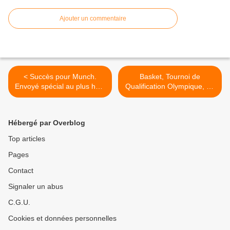
Ajouter un commentaire
< Succès pour Munch.
Basket, Tournoi de
Envoyé spécial au plus haut
Qualification Olympique, du
depuis juin 2018. Fr3 3e.
6 au 9 février 2020 sur W9
M6 faible. C8 leader TNT, le
>
06/02/20
Hébergé par Overblog
Top articles
Pages
Contact
Signaler un abus
C.G.U.
Cookies et données personnelles