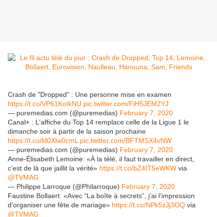
Crash de "Dropped" : Une personne mise en examen
https://t.co/VP61KoIkNU
pic.twitter.com/FiH5JEM2YJ
— puremedias.com (@puremedias)
February 7, 2020
Canal+ : L'affiche du Top 14 remplace celle de la Ligue 1 le
dimanche soir à partir de la saison prochaine
https://t.co/ld0Xlw0cmL
pic.twitter.com/BFTMSX4vNW
— puremedias.com (@puremedias)
February 7, 2020
Anne-Élisabeth Lemoine: «À la télé, il faut travailler en direct,
c’est de là que jaillit la vérité»
https://t.co/bZ4IT5eWKW
via
@TVMAG
— Philippe Larroque (@Philarroque)
February 7, 2020
Faustine Bollaert: «Avec “La boîte à secrets”, j’ai l’impression
d’organiser une fête de mariage»
https://t.co/NPk5zJj3OQ
via
@TVMAG