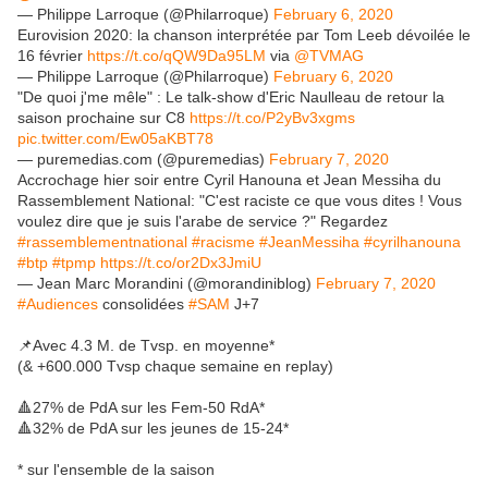
— Philippe Larroque (@Philarroque)
February 6, 2020
Eurovision 2020: la chanson interprétée par Tom Leeb dévoilée le
16 février
https://t.co/qQW9Da95LM
via
@TVMAG
— Philippe Larroque (@Philarroque)
February 6, 2020
"De quoi j'me mêle" : Le talk-show d'Eric Naulleau de retour la
saison prochaine sur C8
https://t.co/P2yBv3xgms
pic.twitter.com/Ew05aKBT78
— puremedias.com (@puremedias)
February 7, 2020
Accrochage hier soir entre Cyril Hanouna et Jean Messiha du
Rassemblement National: "C'est raciste ce que vous dites ! Vous
voulez dire que je suis l'arabe de service ?" Regardez
#rassemblementnational
#racisme
#JeanMessiha
#cyrilhanouna
#btp
#tpmp
https://t.co/or2Dx3JmiU
— Jean Marc Morandini (@morandiniblog)
February 7, 2020
#Audiences
consolidées
#SAM
J+7
📌Avec 4.3 M. de Tvsp. en moyenne*
(& +600.000 Tvsp chaque semaine en replay)
🔺27% de PdA sur les Fem-50 RdA*
🔺32% de PdA sur les jeunes de 15-24*
* sur l'ensemble de la saison