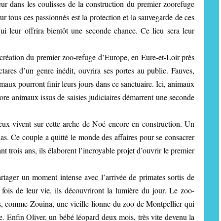
ur dans les coulisses de la construction du premier zoorefuge
r tous ces passionnés est la protection et la sauvegarde de ces
i leur offrira bientôt une seconde chance. Ce lieu sera leur
la création du premier zoo-refuge d’Europe, en Eure-et-Loir près
ares d’un genre inédit, ouvrira ses portes au public. Fauves,
maux pourront finir leurs jours dans ce sanctuaire. Ici, animaux
ncore animaux issus de saisies judiciaires démarrent une seconde
eux vivent sur cette arche de Noé encore en construction. Un
las. Ce couple a quitté le monde des affaires pour se consacrer
trois ans, ils élaborent l’incroyable projet d’ouvrir le premier
rtager un moment intense avec l’arrivée de primates sortis de
 fois de leur vie, ils découvriront la lumière du jour. Le zoo-
s, comme Zouina, une vieille lionne du zoo de Montpellier qui
le. Enfin Oliver, un bébé léopard deux mois, très vite devenu la