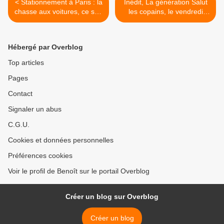
< Stationnement à Paris : la
Inédit, La génération Salut
chasse aux voitures, ce soir
les copains, le vendredi
à 21h05 sur W9 dans
25/10/19 à 21h05 sur
Enquête d’action
France 3 >
Hébergé par Overblog
Top articles
Pages
Contact
Signaler un abus
C.G.U.
Cookies et données personnelles
Préférences cookies
Voir le profil de Benoît sur le portail Overblog
Créer un blog sur Overblog
Créer un blog