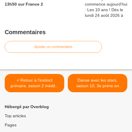
13h50 sur France 2
Commentaires
Ajouter un commentaire
< Retour à l'instinct
Danse avec les stars,
primaire, saison 2 inédite,
saison 10, 3e prime en
dès le samedi 05/10/2019 à
direct, ce soir à 21h05 sur
21h05 sur RMC Découverte
TF1 >
Hébergé par Overblog
Top articles
Pages