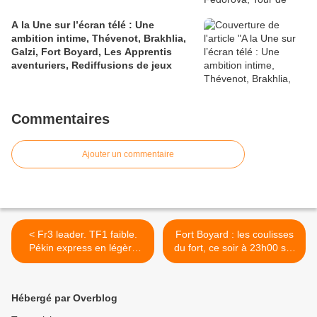
A la Une sur l’écran télé : Une
ambition intime, Thévenot, Brakhlia,
Galzi, Fort Boyard, Les Apprentis
aventuriers, Rediffusions de jeux
Commentaires
Ajouter un commentaire
< Fr3 leader. TF1 faible.
Fort Boyard : les coulisses
Pékin express en légère
du fort, ce soir à 23h00 sur
hausse. Secrets d'histoire
France 2 >
déçoit. Fr5 5e, le 15/08/19
Hébergé par Overblog