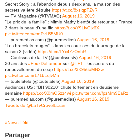
Secret Story : à l’abandon depuis deux ans, la maison des
secrets va être détruite
https://t.co/8xsiqpTZvR
— TV Magazine (@TVMAG)
August 16, 2019
"Le prix de la famille" : Mimie Mathy bientôt de retour sur France
3 dans la peau d'une flic
https://t.co/Y9LiyGjx6X
pic.twitter.com/emPvLB5MU0
— puremedias.com (@puremedias)
August 16, 2019
“Les bracelets rouges” : dans les coulisses du tournage de la
saison 3 (vidéo)
https://t.co/LYx4YzOnhR
— Coulisses de la TV (@coulissestv)
August 16, 2019
30 ans des
#FeuxDeLamour
sur
@TF1
: les secrets du
renouvellement du soap
https://t.co/3K956oMN2w
pic.twitter.com/171bEqlvMn
— toutelatele (@toutelatele)
August 16, 2019
Audiences US : "BH 90210" chute fortement en deuxième
semaine
https://t.co/X0mO5zz4wi
pic.twitter.com/fpzMm9EaRz
— puremedias.com (@puremedias)
August 16, 2019
Tweets de @LaTvCrevelEcran
#News Télé
Partager