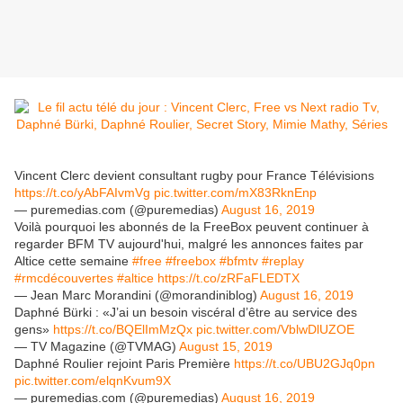
Vincent Clerc devient consultant rugby pour France Télévisions
https://t.co/yAbFAIvmVg
pic.twitter.com/mX83RknEnp
— puremedias.com (@puremedias)
August 16, 2019
Voilà pourquoi les abonnés de la FreeBox peuvent continuer à
regarder BFM TV aujourd'hui, malgré les annonces faites par
Altice cette semaine
#free
#freebox
#bfmtv
#replay
#rmcdécouvertes
#altice
https://t.co/zRFaFLEDTX
— Jean Marc Morandini (@morandiniblog)
August 16, 2019
Daphné Bürki : «J’ai un besoin viscéral d’être au service des
gens»
https://t.co/BQElImMzQx
pic.twitter.com/VblwDlUZOE
— TV Magazine (@TVMAG)
August 15, 2019
Daphné Roulier rejoint Paris Première
https://t.co/UBU2GJq0pn
pic.twitter.com/elqnKvum9X
— puremedias.com (@puremedias)
August 16, 2019