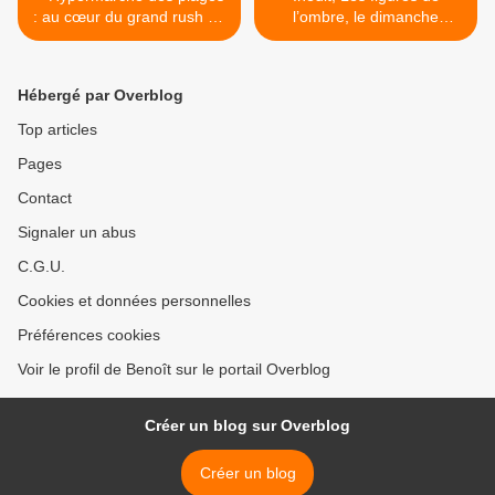
: au cœur du grand rush de
l’ombre, le dimanche
l'été, ce soir à 21h05 sur
08/09/2019 à 21h05 sur
M6 dans Zone Interdite
France 2 >
Hébergé par Overblog
Top articles
Pages
Contact
Signaler un abus
C.G.U.
Cookies et données personnelles
Préférences cookies
Voir le profil de Benoît sur le portail Overblog
Créer un blog sur Overblog
Créer un blog