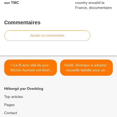
sur TMC
Commentaires
Ajouter un commentaire
< Le fil actu télé du jour :
Inédit, Animaux à adopter :
Michel Aumont est mort,
nouvelle famille pour une
Next radio tv vs les
nouvelle vie, le vendredi
opérateurs télécom,
30/08/2019 à 21h00 sur C8
Quotidien, Une ambition
>
Hébergé par Overblog
intime, On n'est pas
couché, Rentrée d'Arte,
Top articles
Sport, Séries
Pages
Contact