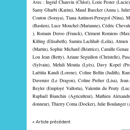
Avec : Ingrid Chauvin (Chloé), Lorie Pester (Lucie)
Samy Gharbi (Karim), Maud Baecker (Anna ), Juliett
Couton (Soraya), Tiana Antinori-Persegol (Nina), Mar
(Bastien), Luce Mouchel (Marianne), Cédric Chevalm
), Romain Deroo (Franck), Clément Remiens (Maxi
Killing (Elisabeth), Samira Lachhab (Leila), Atmen 
(Martin), Sophie Michard (Béatrice), Camille Genau (
Lou Jean (Betty), Ariane Seguillon (Christelle), Pa
(Sylvain), Mehdi Moutia (Lyès), Davy Kopel (Prom
Laëtitia Kandi (Lorene), Coline Bellin (Judith), R
Davenier (Le Dragon), Coline Preher (Lisa), Jean-
Beyler (Employé Vallorta), Valentin du Peuty (Luca
Raphaël Bianchin (Agriculteur), Mathieu Alexandr
donneur), Thierry Coma (Docker), Julie Boulanger 
« Article précédent