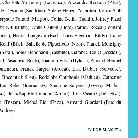
, Charlotte Valandrey (Laurence), Alexandre Brasseur (Alex),
e Tresanini (Sandrine), Solène Hebert (Victoire), Kenza Saib
ysole Fertard (Margot), Coline Bellin (Judith), Joffrey Platel
e (Guillaume), Anne Caillon (Flore), Patrick Rocca (Léonard
me ), Hector Langevin (Bart), Loris Freeman (Eddy), Laure
Kelif (Bilel), Sahelle de Figueiredo (Noor), Franck Monsigny
Sara ), Sonia Bendhaou (Yasmine), Garance Teillet (Jessica ),
scal Casanova (Roch), Joaquim Fossi (Dylan ), Arnaud Henriet
eneur), Franck Fargier (Avocat), Lisa Barbier (Serveuse),
ani Bheemuck (Lou), Rodolphe Couthouis (Mathieu), Catherine
Luc Rehel (Journaliste), Sandrine Salyeres (Gwen), Mathias
s), Jean-Baptiste Lamour (Arthur), Eric Vastine (Détective),
e (Tristan), Michel Biel (Enzo), Armand Giordani (Père du
(Audrey)
Article suivant »