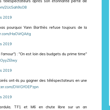
es téléspectateurs après son étonnante perte de
.com/2UcSah9sO8
s 2019
pas pourquoi Yann Barthès refuse toujours de la
ter.com/HaOVrQAitg
s 2019
'amour") : "On est loin des budgets du prime time"
RROyyZElwy
s 2019
oirés ont-ils pu gagner des téléspectateurs en une
itter.com/DWGYOEPzpn
s 2019
Cordula, TF1 et M6 en chute libre sur un an