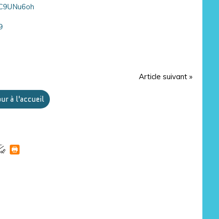
rUC9UNu6oh
9
Article suivant »
ur à l'accueil