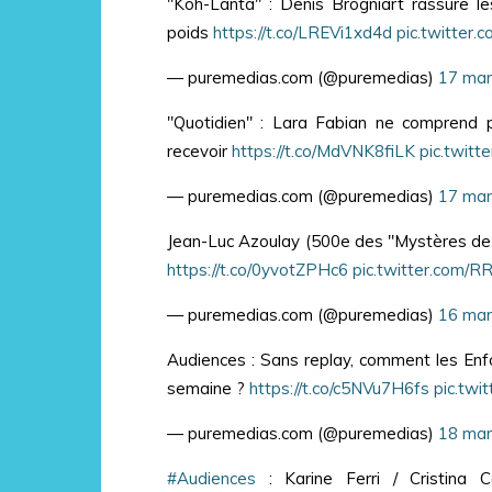
"Koh-Lanta" : Denis Brogniart rassure l
poids
https://t.co/LREVi1xd4d
pic.twitter
— puremedias.com (@puremedias)
17 mar
"Quotidien" : Lara Fabian ne comprend 
recevoir
https://t.co/MdVNK8fiLK
pic.twit
— puremedias.com (@puremedias)
17 mar
Jean-Luc Azoulay (500e des "Mystères de l
https://t.co/0yvotZPHc6
pic.twitter.com/
— puremedias.com (@puremedias)
16 mar
Audiences : Sans replay, comment les Enf
semaine ?
https://t.co/c5NVu7H6fs
pic.tw
— puremedias.com (@puremedias)
18 mar
#Audiences
: Karine Ferri / Cristina 