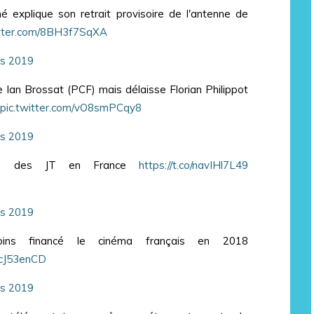
 explique son retrait provisoire de l'antenne de
itter.com/8BH3f7SqXA
s 2019
 Ian Brossat (PCF) mais délaisse Florian Philippot
pic.twitter.com/vO8smPCqy8
s 2019
ente des JT en France
https://t.co/navIHl7L49
s 2019
oins financé le cinéma français en 2018
ZIcJ53enCD
s 2019