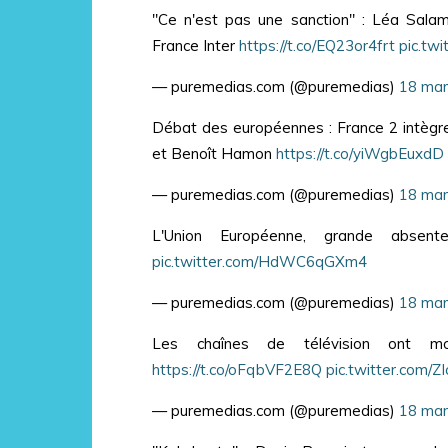
"Ce n'est pas une sanction" : Léa Salamé
France Inter
https://t.co/EQ23or4frt
pic.tw
— puremedias.com (@puremedias)
18 mar
Débat des européennes : France 2 intègre
et Benoît Hamon
https://t.co/yiWgbEuxdD
— puremedias.com (@puremedias)
18 mar
L'Union Européenne, grande abs
pic.twitter.com/HdWC6qGXm4
— puremedias.com (@puremedias)
18 mar
Les chaînes de télévision ont m
https://t.co/oFqbVF2E8Q
pic.twitter.com/
— puremedias.com (@puremedias)
18 mar