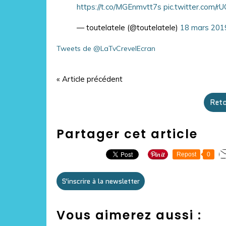
https://t.co/MGEnmvtt7s
pic.twitter.com/
— toutelatele (@toutelatele)
18 mars 201
Tweets de @LaTvCrevelEcran
« Article précédent
Reto
Partager cet article
Repost
0
S'inscrire à la newsletter
Vous aimerez aussi :