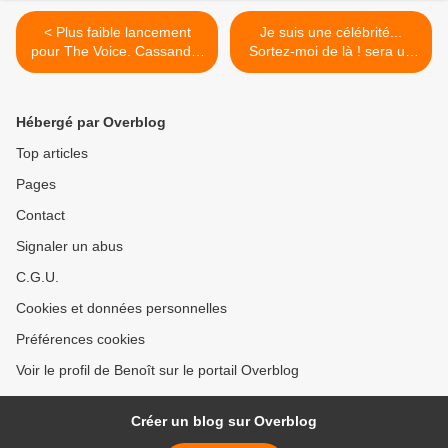
< Plus faible lancement
Je suis une célébrité...
pour The Voice. Cassandre
Sortez-moi de là ! sera un
en baisse. Le cabaret
grand jeu d’aventure
déçoit. M6 faible. Arte 5e, le
familial. Bientôt sur TF1 >
09/02/19
Hébergé par Overblog
Top articles
Pages
Contact
Signaler un abus
C.G.U.
Cookies et données personnelles
Préférences cookies
Voir le profil de Benoît sur le portail Overblog
Créer un blog sur Overblog