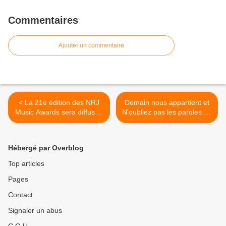
Commentaires
Ajouter un commentaire
< La 21e édition des NRJ
Demain nous appartient et
Music Awards sera diffusée
N'oubliez pas les paroles au
en direct de Cannes le
coude à coude. Plus belle la
samedi 09 novembre 2019
vie en hausse, le 11/02/19
sur TF1
>
Hébergé par Overblog
Top articles
Pages
Contact
Signaler un abus