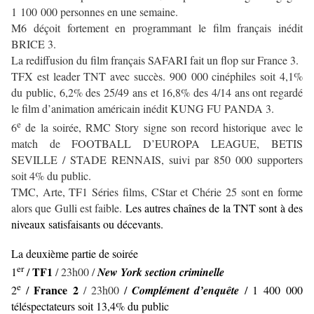
1 100 000 personnes en une semaine.
M6 déçoit fortement en programmant le film français inédit
BRICE 3.
La rediffusion du film français SAFARI fait un flop sur France 3.
TFX est leader TNT avec succès. 900 000 cinéphiles soit 4,1%
du public, 6,2% des 25/49 ans et 16,8% des 4/14 ans ont regardé
le film d’animation américain inédit KUNG FU PANDA 3.
e
6
de la soirée, RMC Story signe son record historique avec le
match de FOOTBALL D’EUROPA LEAGUE, BETIS
SEVILLE / STADE RENNAIS, suivi par 850 000 supporters
soit 4% du public.
TMC, Arte, TF1 Séries films, CStar et Chérie 25 sont en forme
alors que Gulli est faible.
Les autres chaînes de la TNT sont à des
niveaux satisfaisants ou décevants.
La deuxième partie de soirée
er
TF1
1
/
/ 23h00 /
New York section criminelle
e
France 2
2
/
/ 23h00
/
Complément d’enquête
/ 1 400 000
téléspectateurs soit 13,4% du public