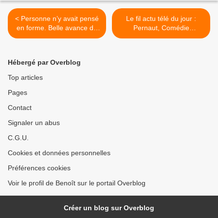
< Personne n’y avait pensé
Le fil actu télé du jour :
en forme. Belle avance du
Pernaut, Comédie
JT de TF1 sur Fr2 à 20h.
française, Dix pour cent, Le
Bon score pour les
village préféré des français,
feuilletons quotidiens, le
La quotidienne >
Hébergé par Overblog
21/02/19
Top articles
Pages
Contact
Signaler un abus
C.G.U.
Cookies et données personnelles
Préférences cookies
Voir le profil de Benoît sur le portail Overblog
Créer un blog sur Overblog