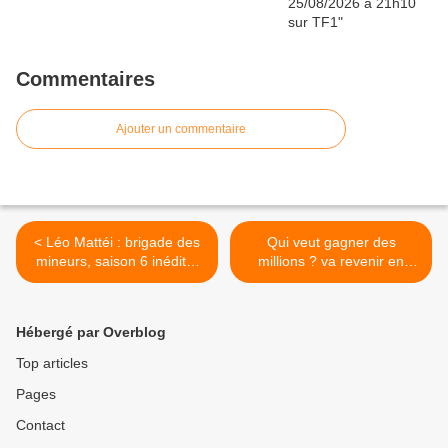
Commentaires
Ajouter un commentaire
< Léo Mattéi : brigade des
Qui veut gagner des
mineurs, saison 6 inédite,
millions ? va revenir en
épisode 3 et 4, ce soir à
quotidienne avec des
21h00 sur TF1
anonymes prochainement
sur TF1 >
Hébergé par Overblog
Top articles
Pages
Contact