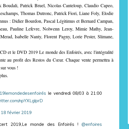
 Boudali, Patrick Bruel, Nicolas Canteloup, Claudio Capeo,
eschamps, Thomas Dutronc, Patrick Fiori, Liane Foly, Elodie
onnus : Didier Bourdon, Pascal Légitimus et Bernard Campan,
cheau, Pauline Lefevre, Nolwenn Leroy, Mimie Mathy, Jean-
erad, Isabelle Nanty, Florent Pagny, Lorie Pester, Slimane,
 CD et le DVD 2019 Le monde des Enfoirés, avec l'intégralité
nte au profit des Restos du Cœur. Chaque vente permettra à
 sur vous !
plus.
19lemondedesenfoirés
le vendredi 08/03 à 21:00
witter.com/npYXLglprD
)
18 février 2019
oncert 2019,Le monde des Enfoirés !
@enfoires