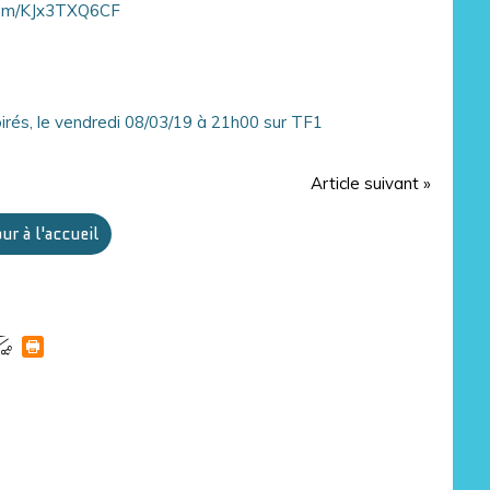
.com/KJx3TXQ6CF
Article suivant »
ur à l'accueil