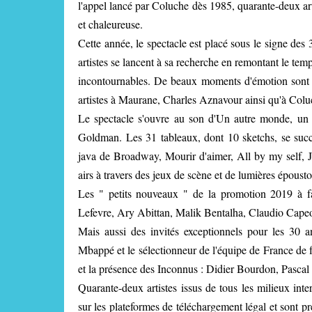
l'appel lancé par Coluche dès 1985, quarante-deux ar
et chaleureuse.
Cette année, le spectacle est placé sous le signe des
artistes se lancent à sa recherche en remontant le tem
incontournables. De beaux moments d'émotion sont
artistes à Maurane, Charles Aznavour ainsi qu'à Col
Le spectacle s'ouvre au son d'Un autre monde, un
Goldman. Les 31 tableaux, dont 10 sketchs, se succè
java de Broadway, Mourir d'aimer, All by my self, J'ir
airs à travers des jeux de scène et de lumières épousto
Les " petits nouveaux " de la promotion 2019 à fai
Lefevre, Ary Abittan, Malik Bentalha, Claudio Capeo
Mais aussi des invités exceptionnels pour les 30 
Mbappé et le sélectionneur de l'équipe de France de 
et la présence des Inconnus : Didier Bourdon, Pasca
Quarante-deux artistes issus de tous les milieux inte
sur les plateformes de téléchargement légal et sont p