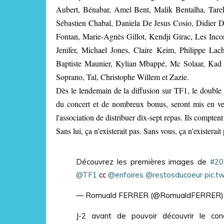
Aubert, Bénabar, Amel Bent, Malik Bentalha, Tarek
Sébastien Chabal, Daniela De Jesus Cosio, Didier D
Fontan, Marie-Agnès Gillot, Kendji Girac, Les Inc
Jenifer, Michael Jones, Claire Keim, Philippe La
Baptiste Maunier, Kylian Mbappé, Mc Solaar, Kad M
Soprano, Tal, Christophe Willem et Zazie.
Dès le lendemain de la diffusion sur TF1, le double
du concert et de nombreux bonus, seront mis en ve
l'association de distribuer dix-sept repas. Ils comptent
Sans lui, ça n'existerait pas. Sans vous, ça n'existerait 
Découvrez les premières images de
#20
@TF1
cc
@enfoires
@restosducoeur
pic.t
— Romuald FERRER (@RomualdFERRER
J-2 avant de pouvoir découvrir le c