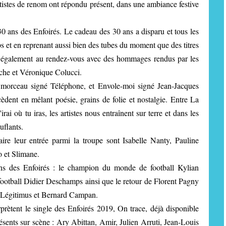
tistes de renom ont répondu présent, dans une ambiance festive
 30 ans des Enfoirés. Le cadeau des 30 ans a disparu et tous les
ps et en reprenant aussi bien des tubes du moment que des titres
 également au rendez-vous avec des hommages rendus par les
uche et Véronique Colucci.
 morceau signé Téléphone, et Envole-moi signé Jean-Jacques
dent en mêlant poésie, grains de folie et nostalgie. Entre La
ai où tu iras, les artistes nous entraînent sur terre et dans les
uflants.
re leur entrée parmi la troupe sont Isabelle Nanty, Pauline
 et Slimane.
ans des Enfoirés : le champion du monde de football Kylian
football Didier Deschamps ainsi que le retour de Florent Pagny
l Légitimus et Bernard Campan.
rprètent le single des Enfoirés 2019, On trace, déjà disponible
résents sur scène : Ary Abittan, Amir, Julien Arruti, Jean-Louis