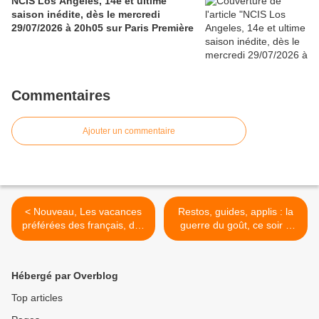
NCIS Los Angeles, 14e et ultime
saison inédite, dès le mercredi
29/07/2026 à 20h05 sur Paris Première
Commentaires
Ajouter un commentaire
< Nouveau, Les vacances
Restos, guides, applis : la
préférées des français, dès
guerre du goût, ce soir à
le jeudi 07/03/19 à 21h00
23h00 sur France 2 dans
sur 6ter
Complément d’enquête >
Hébergé par Overblog
Top articles