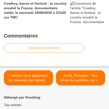
Cowboy, danse et festival : la country
envahit la France, documentaire
inédit, le mercredi 19/08/2026 à 21h20
sur TMC
Commentaires
Ajouter un commentaire
< Demain nous appartient :
Inédit, Pompiers : Nos
les résumés des épisodes
héros du quotidien, ce soir
du 11 au 15/02/19 à 19h20
à 21h00 sur TFX dans
sur TF1
Appels d’urgence >
Hébergé par Overblog
Top articles