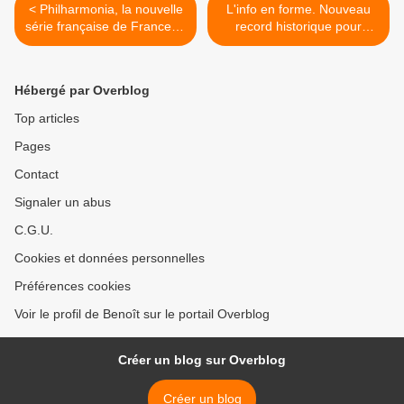
< Philharmonia, la nouvelle
L'info en forme. Nouveau
série française de France 2,
record historique pour
dès le mercredi 23/01/19 à
Affaire conclue. C à vous au
21h sur France 2
top, le 22/01/19 >
Hébergé par Overblog
Top articles
Pages
Contact
Signaler un abus
C.G.U.
Cookies et données personnelles
Préférences cookies
Voir le profil de Benoît sur le portail Overblog
Créer un blog sur Overblog
Créer un blog