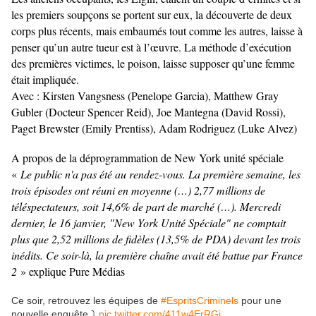
les premiers soupçons se portent sur eux, la découverte de deux
corps plus récents, mais embaumés tout comme les autres, laisse à
penser qu’un autre tueur est à l’œuvre. La méthode d’exécution
des premières victimes, le poison, laisse supposer qu’une femme
était impliquée.
Avec : Kirsten Vangsness (Penelope Garcia), Matthew Gray
Gubler (Docteur Spencer Reid), Joe Mantegna (David Rossi),
Paget Brewster (Emily Prentiss), Adam Rodriguez (Luke Alvez)
A propos de la déprogrammation de New York unité spéciale
«
Le public n'a pas été au rendez-vous. La première semaine, les
trois épisodes ont réuni en moyenne (…) 2,77 millions de
téléspectateurs, soit 14,6% de part de marché (…). Mercredi
dernier, le 16 janvier, "New York Unité Spéciale" ne comptait
plus que 2,52 millions de fidèles (13,5% de PDA) devant les trois
inédits. Ce soir-là, la première chaîne avait été battue par France
2
» explique Pure Médias
Ce soir, retrouvez les équipes de
#EspritsCriminels
pour une
nouvelle enquête ⤵
pic.twitter.com/411w4ErRGj