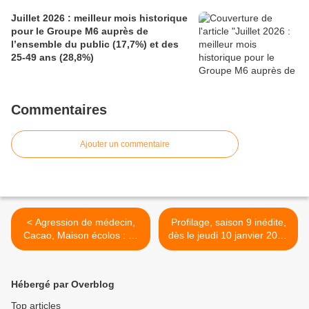
Juillet 2026 : meilleur mois historique
pour le Groupe M6 auprès de
l’ensemble du public (17,7%) et des
25-49 ans (28,8%)
Commentaires
Ajouter un commentaire
< Agression de médecin,
Profilage, saison 9 inédite,
Cacao, Maison écolos : ce
dès le jeudi 10 janvier 2019
soir à 21h00 sur France 2
à 21h00 sur TF1 >
dans Envoyé spécial
Hébergé par Overblog
Top articles