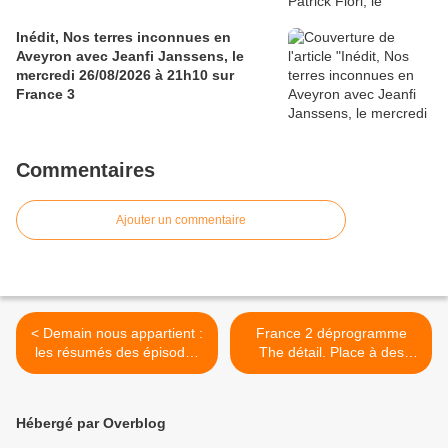
Inédit, Nos terres inconnues en
Aveyron avec Jeanfi Janssens, le
mercredi 26/08/2026 à 21h10 sur
France 3
Commentaires
Ajouter un commentaire
< Demain nous appartient :
France 2 déprogramme
les résumés des épisodes
The détail. Place à des
du 21 au 25/01/19 à 19h20
rediffusions d’Alex Hugo, ce
sur TF1
soir et lundi prochain à 21h
>
Hébergé par Overblog