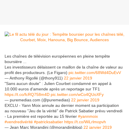
Les chaînes de télévision européennes en pleine tempête
boursière ...
Les investisseurs délaissent ce maillon de la chaîne de valeur au
profit des producteurs. (Le Figaro)
pic.twitter.com/68Wd4DuEvV
— Anthony Rigollé (@thony911)
22 janvier 2019
"Sans aucun doute" : Julien Courbet condamné en appel à
10.000 euros d'amende après un reportage sur TF1
https://t.co/fcRQ758m4D
pic.twitter.com/wCo4QUoXFy
— puremedias.com (@puremedias)
22 janvier 2019
EXCLU - Yann Moix annule au dernier moment sa participation
au nouveau "Jeu de la vérité" de Patrick Sabatier prévu vendredi
- La première est reportée au 15 février
#yannmoix
#vendredivérité
#patricksabatier
https://t.co/WiLrlmopvh
— Jean Marc Morandini (@morandiniblog)
22 janvier 2019