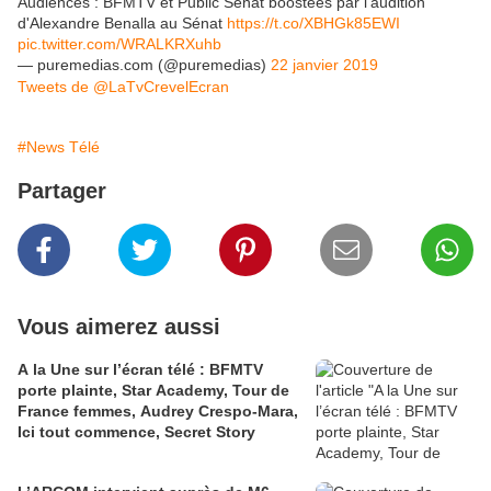
Audiences : BFMTV et Public Sénat boostées par l'audition
d'Alexandre Benalla au Sénat
https://t.co/XBHGk85EWI
pic.twitter.com/WRALKRXuhb
— puremedias.com (@puremedias)
22 janvier 2019
Tweets de @LaTvCrevelEcran
#News Télé
Partager
Vous aimerez aussi
A la Une sur l’écran télé : BFMTV
porte plainte, Star Academy, Tour de
France femmes, Audrey Crespo-Mara,
Ici tout commence, Secret Story