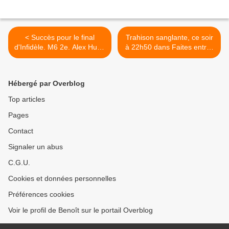
< Succès pour le final
Trahison sanglante, ce soir
d'Infidèle. M6 2e. Alex Hugo
à 22h50 dans Faites entrer
faible. Fr5, C8 et TMC
l’accusé sur France 2 >
fortes. Fr4 fait un flop, le
21/01/19
Hébergé par Overblog
Top articles
Pages
Contact
Signaler un abus
C.G.U.
Cookies et données personnelles
Préférences cookies
Voir le profil de Benoît sur le portail Overblog