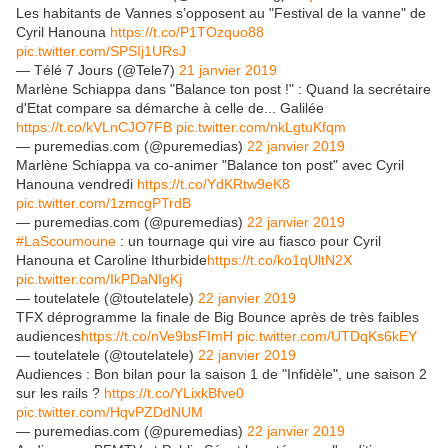
Les habitants de Vannes s’opposent au "Festival de la vanne" de
Cyril Hanouna
https://t.co/P1TOzquo88
pic.twitter.com/SPSIj1URsJ
— Télé 7 Jours (@Tele7)
21 janvier 2019
Marlène Schiappa dans "Balance ton post !" : Quand la secrétaire
d'Etat compare sa démarche à celle de... Galilée
https://t.co/kVLnCJO7FB
pic.twitter.com/nkLgtuKfqm
— puremedias.com (@puremedias)
22 janvier 2019
Marlène Schiappa va co-animer "Balance ton post" avec Cyril
Hanouna vendredi
https://t.co/YdKRtw9eK8
pic.twitter.com/1zmcgPTrdB
— puremedias.com (@puremedias)
22 janvier 2019
#LaScoumoune
: un tournage qui vire au fiasco pour Cyril
Hanouna et Caroline Ithurbide
https://t.co/ko1qUltN2X
pic.twitter.com/IkPDaNIgKj
— toutelatele (@toutelatele)
22 janvier 2019
TFX déprogramme la finale de Big Bounce après de très faibles
audiences
https://t.co/nVe9bsFImH
pic.twitter.com/UTDqKs6kEY
— toutelatele (@toutelatele)
22 janvier 2019
Audiences : Bon bilan pour la saison 1 de "Infidèle", une saison 2
sur les rails ?
https://t.co/YLixkBfve0
pic.twitter.com/HqvPZDdNUM
— puremedias.com (@puremedias)
22 janvier 2019