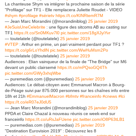
La chanteuse Shym va intégrer la prochaine saison de la série
"Profilage" sur TF1 - Elle remplacera Juliette Roudet - VIDEO
#shym
#profilage
#sérietv
https://t.co/KINRtemR7M
— Jean Marc Morandini (@morandiniblog)
25 janvier 2019
#JeSuisUneCelebrite
: une figure des sitcoms AB au casting sur
TF1
https://t.co/Sn0MKuv7l0
pic.twitter.com/18gXJyiYvr
— toutelatele (@toutelatele)
25 janvier 2019
#VTEP
: Arthur en prime, un pari vraiment perdant pour TF1 ?
https://t.co/g6rLoYhdlN
pic.twitter.com/WwHuMsm2Po
— toutelatele (@toutelatele)
25 janvier 2019
Audiences : Elian vainqueur de la finale de "The Bridge" sur M6
devant un public clairsemé
https://t.co/mPQsoGQ4Th
pic.twitter.com/GWy3xhqWbe
— puremedias.com (@puremedias)
25 janvier 2019
Audiences: Le débat-citoyen avec Emmanuel Macron à Bourg-
de-Péage suivi par 875.000 personnes sur les chaînes info entre
18h et 21h
#EmmanuelMacron
#bfmtv
#franceinfo
#cnews
#lci
https://t.co/eR07eJ0dU5
— Jean Marc Morandini (@morandiniblog)
25 janvier 2019
PPDA et Claire Chazal à nouveau réunis ce week-end sur
franceinfo
https://t.co/uRsJaFUene
pic.twitter.com/iO8P63tLB1
— puremedias.com (@puremedias)
25 janvier 2019
"Destination Eurovision 2019" : Découvrez les 8