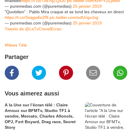
finalistes
https://t.co/TdsYqZQxJ0
pic.twitter.com/KRPYDLjMe8
— puremedias.com (@puremedias)
25 janvier 2019
"Quotidien" : Pablo Mira craque et se tond les cheveux en direct
https://t.co/Ssqgw6o2f9
pic.twitter.com/edUrigxJog
— puremedias.com (@puremedias)
25 janvier 2019
Tweets de @LaTvCrevelEcran
#News Télé
Partager
Vous aimerez aussi
A la Une sur l’écran télé : Claire
Arnoux sur BFMTv, Studio TF1 à
vendre, Mercato, Charles Alloncle,
OPJ, Fort Boyard, Drag race, Secret
Story