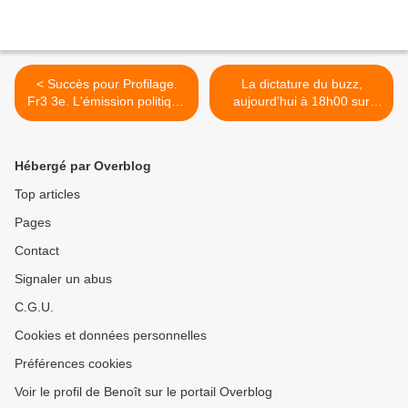
< Succès pour Profilage.
La dictature du buzz,
Fr3 3e. L'émission politique
aujourd’hui à 18h00 sur
déçoit. Flop pour le film de
France 4 dans Escape
M6. Fr5 5e. Titanic puissant
news >
sur TMC, le 24/01/19
Hébergé par Overblog
Top articles
Pages
Contact
Signaler un abus
C.G.U.
Cookies et données personnelles
Préférences cookies
Voir le profil de Benoît sur le portail Overblog