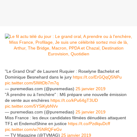
"Le Grand Oral" de Laurent Ruquier : Roselyne Bachelot et
Dominique Besnehard dans le jury
https://t.co/ErGQqQ5NPu
pic.twitter.com/5lWtDb7m7q
— puremedias.com (@puremedias)
25 janvier 2019
"À prendre ou à l'enchère" : M6 prépare une nouvelle émission
de vente aux enchères
https://t.co/kPu64gT3UD
pic.twitter.com/5YSiKybNVv
— puremedias.com (@puremedias)
25 janvier 2019
Miss France : les deux candidates filmées dénudées attaquent
TF1 et EndemolShine en justice
https://t.co/PzdlquDcff
pic.twitter.com/w75NRQFeGv
— TV Magazine (@TVMAG)
25 janvier 2019