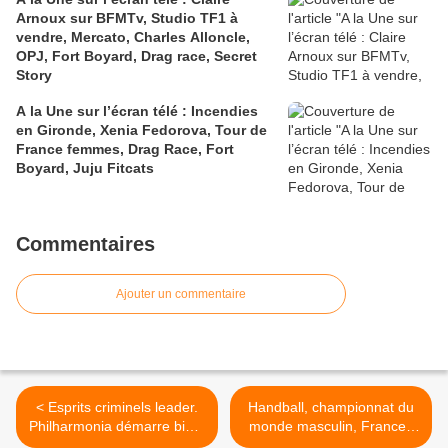
Arnoux sur BFMTv, Studio TF1 à
vendre, Mercato, Charles Alloncle,
OPJ, Fort Boyard, Drag race, Secret
Story
A la Une sur l’écran télé : Incendies
en Gironde, Xenia Fedorova, Tour de
France femmes, Drag Race, Fort
Boyard, Juju Fitcats
Commentaires
Ajouter un commentaire
< Esprits criminels leader.
Handball, championnat du
Philharmonia démarre bien.
monde masculin, France /
M6 et Fr3 au coude à
Danemark, aujourd’hui dès