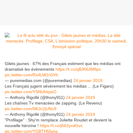
Gilets jaunes : 67% des Français estiment que les médias ont
dramatisé les évènements
https://t.co/qBJK6JM8ps
pic.twitter.com/Rx4LW1rGVh
— puremedias.com (@puremedias)
24 janvier 2019
Les Français jugent sévèrement les médias ... (Le Figaro)
pic.twitter.com/YSNUlrkpeO
— Anthony Rigollé (@thony911)
24 janvier 2019
Les chaînes Tv menacées de zapping. (Le Revenu)
pic.twitter.com/NKJc2jUNo9
— Anthony Rigollé (@thony911)
24 janvier 2019
"Profilage" : Shy'm remplace Juliette Roudet et devient la
nouvelle héroïne !
https://t.co/j562yxdGvs
pic.twitter.com/YGBTH5fang