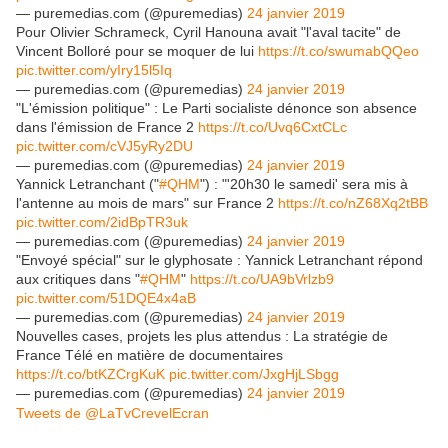
— puremedias.com (@puremedias)
24 janvier 2019
Pour Olivier Schrameck, Cyril Hanouna avait "l'aval tacite" de
Vincent Bolloré pour se moquer de lui
https://t.co/swumabQQeo
pic.twitter.com/yIry15l5Iq
— puremedias.com (@puremedias)
24 janvier 2019
"L'émission politique" : Le Parti socialiste dénonce son absence
dans l'émission de France 2
https://t.co/Uvq6CxtCLc
pic.twitter.com/cVJ5yRy2DU
— puremedias.com (@puremedias)
24 janvier 2019
Yannick Letranchant ("
#QHM
") : "'20h30 le samedi' sera mis à
l'antenne au mois de mars" sur France 2
https://t.co/nZ68Xq2tBB
pic.twitter.com/2idBpTR3uk
— puremedias.com (@puremedias)
24 janvier 2019
"Envoyé spécial" sur le glyphosate : Yannick Letranchant répond
aux critiques dans "
#QHM
"
https://t.co/UA9bVrlzb9
pic.twitter.com/51DQE4x4aB
— puremedias.com (@puremedias)
24 janvier 2019
Nouvelles cases, projets les plus attendus : La stratégie de
France Télé en matière de documentaires
https://t.co/btKZCrgKuK
pic.twitter.com/JxgHjLSbgg
— puremedias.com (@puremedias)
24 janvier 2019
Tweets de @LaTvCrevelEcran