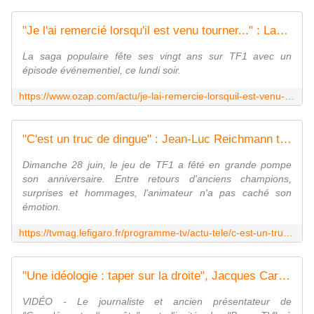
"Je l'ai remercié lorsqu'il est venu tourner..." : Laurent Ournac révèle qu'une star de TF1 a refusé le rôle titre de "Camping Paradis" il y a 20 ans
La saga populaire fête ses vingt ans sur TF1 avec un
épisode événementiel, ce lundi soir.
https://www.ozap.com/actu/je-lai-remercie-lorsquil-est-venu-tourner-laurent-ournac-revele-quune-star-de-tf1-a-refuse-le-role-titre-de-camping-paradis-il-y-a-20-ans/655817
"C'est un truc de dingue" : Jean-Luc Reichmann très ému pour les 16 ans des "12 Coups de midi"
Dimanche 28 juin, le jeu de TF1 a fêté en grande pompe
son anniversaire. Entre retours d'anciens champions,
surprises et hommages, l'animateur n'a pas caché son
émotion.
https://tvmag.lefigaro.fr/programme-tv/actu-tele/c-est-un-truc-de-dingue-jean-luc-reichmann-tres-emu-pour-les-16-ans-des-12-coups-de-midi-20260629
"Une idéologie : taper sur la droite", Jacques Cardoze dénonce les dérives de France Télévisions dans son livre
VIDÉO - Le journaliste et ancien présentateur de