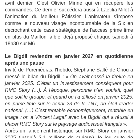
avril dernier. C'est Olivier Minne qui en récupère les
commandes. Ce dernier succédera aussi à Laëtitia Milot à
l'animation du Meilleur Pâtissier. L'animateur s'impose
comme le nouveau visage incontournable de la Six en
décrochant cette case stratégique de l'access prime time
en plus du Maillon faible, déjà proposé chaque samedi à
18h30 sur M6.
Le Bigdil reviendra en janvier 2027 en quotidienne
après une pause
Invité de Puremédias, l'hebdo, Stéphane Sallé de Chou a
dressé le bilan du Bigdil : «
On avait cassé la tirelire en
janvier 2025. C'était un investissement conséquent pour
RMC Story (…). À l'époque, personne n’en voulait, quel
que soit le groupe, et quand on l'a diffusé en janvier 2025,
en prime-time sur le canal 23 de la TNT, on était leader
national. (…) C'est rentable économiquement, rentable en
image : on a Vincent Lagaf' avec Le Bigdil qui a réussi à
placer RMC Story sur le paysage audiovisuel français
».
Après un lancement historique sur RMC Story en janvier
2025 (jusqu'à 2,1 millions de curieux), le jeu culte de