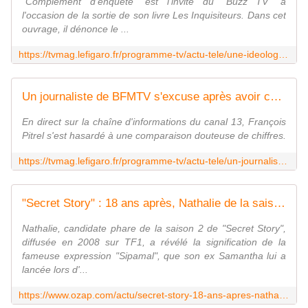
"Complément d'enquête" est l'invité du "Buzz TV" à
l'occasion de la sortie de son livre Les Inquisiteurs. Dans cet
ouvrage, il dénonce le ...
https://tvmag.lefigaro.fr/programme-tv/actu-tele/une-ideologie-taper-sur-la-droite-jacques-cardoze-denonce-les-derives-de-france-televisions-dans-son-livre-20260629
Un journaliste de BFMTV s'excuse après avoir comparé les morts de la canicule avec les victimes du Bataclan
En direct sur la chaîne d'informations du canal 13, François
Pitrel s'est hasardé à une comparaison douteuse de chiffres.
https://tvmag.lefigaro.fr/programme-tv/actu-tele/un-journaliste-de-bfmtv-s-excuse-apres-avoir-compare-les-morts-de-la-canicule-avec-les-victimes-du-bataclan-20260629
"Secret Story" : 18 ans après, Nathalie de la saison 2 révèle enfin ce que voulait dire "Sipamal"
Nathalie, candidate phare de la saison 2 de "Secret Story",
diffusée en 2008 sur TF1, a révélé la signification de la
fameuse expression "Sipamal", que son ex Samantha lui a
lancée lors d'...
https://www.ozap.com/actu/secret-story-18-ans-apres-nathalie-de-la-saison-2-revele-enfin-ce-que-voulait-dire-sipamal/655813