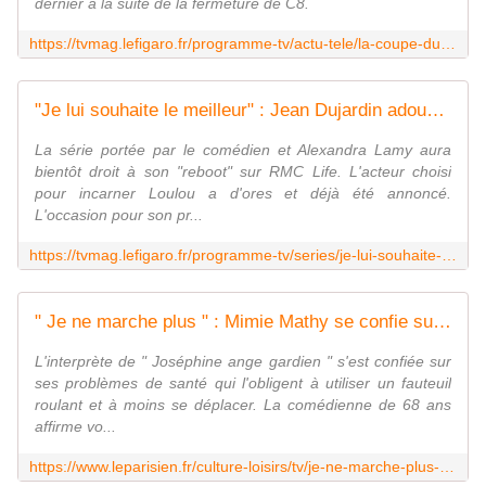
dernier à la suite de la fermeture de C8.
https://tvmag.lefigaro.fr/programme-tv/actu-tele/la-coupe-du-monde-permanente-le-directeur-des-programmes-de-m6-se-felicite-des-audiences-de-cyril-hanouna-20260629
"Je lui souhaite le meilleur" : Jean Dujardin adoube son remplaçant dans Un gars, une fille
La série portée par le comédien et Alexandra Lamy aura
bientôt droit à son "reboot" sur RMC Life. L'acteur choisi
pour incarner Loulou a d'ores et déjà été annoncé.
L'occasion pour son pr...
https://tvmag.lefigaro.fr/programme-tv/series/je-lui-souhaite-le-meilleur-jean-dujardin-adoube-son-remplacant-dans-un-gars-une-fille-20260629
" Je ne marche plus " : Mimie Mathy se confie sur ses problèmes de santé et le tournage de " Joséphine ange gardien "
L'interprète de " Joséphine ange gardien " s'est confiée sur
ses problèmes de santé qui l'obligent à utiliser un fauteuil
roulant et à moins se déplacer. La comédienne de 68 ans
affirme vo...
https://www.leparisien.fr/culture-loisirs/tv/je-ne-marche-plus-mimie-mathy-se-confie-sur-ses-problemes-de-sante-et-le-tournage-de-josephine-ange-gardien-29-06-2026-BD46RIQ4OBGPTC4NUEYUV3LML4.php