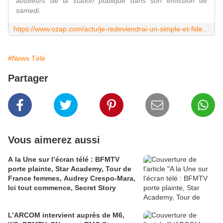
auditeurs de la station publique dans son émission de
samedi.
https://www.ozap.com/actu/je-redeviendrai-un-simple-et-fidele-auditeur-thomas-snegaroff-quitte-france-inter/655805
#News Télé
Partager
Vous aimerez aussi
A la Une sur l’écran télé : BFMTV
porte plainte, Star Academy, Tour de
France femmes, Audrey Crespo-Mara,
Ici tout commence, Secret Story
L’ARCOM intervient auprès de M6,