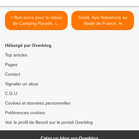
< Bon score pour le retour
Inédit, Aya Nakamura au
de Camping Paradis. Le
Stade de France, le
foot cartonne à 22h30 sur
mercredi 01/07/2026 à
M6. Fr2 et Fr3 faibles. TMC
21h00 sur France 4 >
leader TNT, le 29/06/2026
Hébergé par Overblog
Top articles
Pages
Contact
Signaler un abus
C.G.U.
Cookies et données personnelles
Préférences cookies
Voir le profil de Benoît sur le portail Overblog
Créer un blog sur Overblog