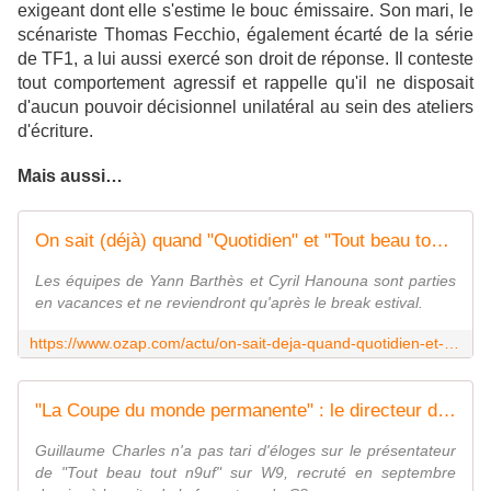
exigeant dont elle s'estime le bouc émissaire. Son mari, le
scénariste Thomas Fecchio, également écarté de la série
de TF1, a lui aussi exercé son droit de réponse. Il conteste
tout comportement agressif et rappelle qu'il ne disposait
d'aucun pouvoir décisionnel unilatéral au sein des ateliers
d'écriture.
Mais aussi…
On sait (déjà) quand "Quotidien" et "Tout beau tout neuf" feront leur rentrée
Les équipes de Yann Barthès et Cyril Hanouna sont parties
en vacances et ne reviendront qu'après le break estival.
https://www.ozap.com/actu/on-sait-deja-quand-quotidien-et-tout-beau-tout-neuf-feront-leur-rentree/655818
"La Coupe du monde permanente" : le directeur des programmes de M6 se félicite des audiences de Cyril Hanouna
Guillaume Charles n'a pas tari d'éloges sur le présentateur
de "Tout beau tout n9uf" sur W9, recruté en septembre