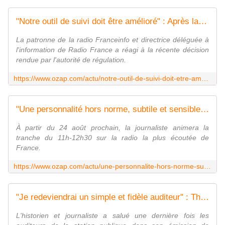
"Notre outil de suivi doit être amélioré" : Après la mise en demeure de Radio France par l'Arcom, Agnès Vahramian affirme prendre cet avis "très au sérieux"
La patronne de la radio Franceinfo et directrice déléguée à
l'information de Radio France a réagi à la récente décision
rendue par l'autorité de régulation.
https://www.ozap.com/actu/notre-outil-de-suivi-doit-etre-ameliore-apres-la-mise-en-demeure-de-radio-france-par-larcom-agnes-vahramian-affirme-prendre-cet-avis-tres-au-serieux/655808
"Une personnalité hors norme, subtile et sensible" : Maïtena Biraben remplacera Nagui et sa "Bande originale" à la rentrée sur France Inter
À partir du 24 août prochain, la journaliste animera la
tranche du 11h-12h30 sur la radio la plus écoutée de
France.
https://www.ozap.com/actu/une-personnalite-hors-norme-subtile-et-sensible-maitena-biraben-remplacera-nagui-et-sa-bande-originale-a-la-rentree-sur-france-inter/655812
"Je redeviendrai un simple et fidèle auditeur" : Thomas Snégaroff quitte France Inter
L'historien et journaliste a salué une dernière fois les