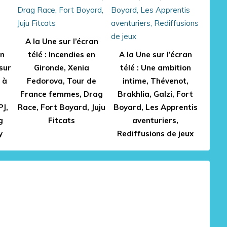
A la Une sur l’écran
an
télé : Incendies en
A la Une sur l’écran
 sur
Gironde, Xenia
télé : Une ambition
 à
Fedorova, Tour de
intime, Thévenot,
France femmes, Drag
Brakhlia, Galzi, Fort
PJ,
Race, Fort Boyard, Juju
Boyard, Les Apprentis
g
Fitcats
aventuriers,
y
Rediffusions de jeux