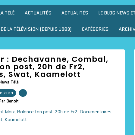
LA TÉLÉ
ACTUALITÉS
ACTUALITÉS
LE BLOG NEWS E
DE LA TÉLÉVISION (DEPUIS 1989)
CATÉGORIES
ARCHI
jour : Dechavanne, Combal,
on post, 20h de Fr2,
, Swat, Kaamelott
News Télé
01.2019
…
Par Benoît