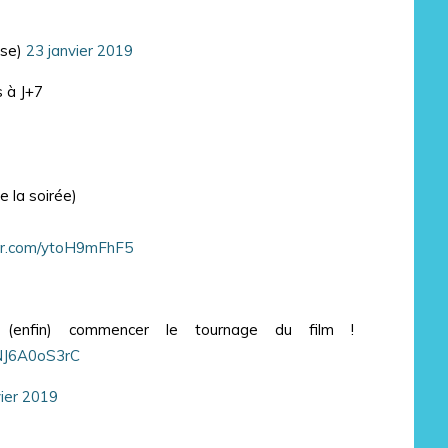
sse)
23 janvier 2019
 à J+7
 la soirée)
ter.com/ytoH9mFhF5
 (enfin) commencer le tournage du film !
/NJ6A0oS3rC
vier 2019