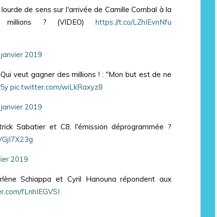
lourde de sens sur l'arrivée de Camille Combal à la
 millions ? (VIDEO)
https://t.co/LZhIEvnNfu
 janvier 2019
ui veut gagner des millions ! : "Mon but est de ne
L5y
pic.twitter.com/wiLkRaxyz8
 janvier 2019
trick Sabatier et C8, l'émission déprogrammée ?
SVGjI7X23g
vier 2019
rlène Schiappa et Cyril Hanouna répondent aux
ter.com/fLnhIEGVSI