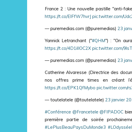
France 2 : Une nouvelle pastille "anti-f
https://t.co/EIFfW7hvrJ
pic.twitter.com/U
— puremedias.com (@puremedias)
23 jan
Yannick Letranchant ("
#QHM
") : "On aur
https://t.co/4D1ilIOC2X
pic.twitter.com/9l
— puremedias.com (@puremedias)
23 jan
Catherine Alvaresse (Directrice des docum
nos offres prime times en créant l
https://t.co/EPK1QfMybo
pic.twitter.com/
— toutelatele (@toutelatele)
23 janvier 2
#Conférence
@Francetele
@FIPADOC
bie
première partie de soirée prochaine
#LePlusBeauPaysDuMonde3
#LOdyssée