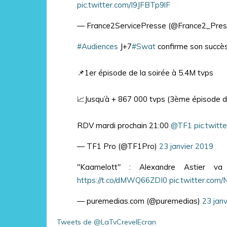
pic.twitter.com/I9JFBTp9lF
— France2ServicePresse (@France2_Pre
#Audiences
J+7
#Swat
confirme son succès
📌1er épisode de la soirée à 5.4M tvps
📈Jusqu’à + 867 000 tvps (3ème épisode de
RDV mardi prochain 21:00
@TF1
pic.twit
— TF1 Pro (@TF1Pro)
23 janvier 2019
"Kaamelott" : Alexandre Astier va
https://t.co/dMWQ66ZDI0
pic.twitter.com
— puremedias.com (@puremedias)
23 jan
Tweets de @LaTvCrevelEcran