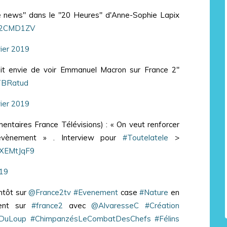
ake news" dans le "20 Heures" d'Anne-Sophie Lapix
dc2CMD1ZV
vier 2019
ait envie de voir Emmanuel Macron sur France 2"
sTBRatud
vier 2019
entaires France Télévisions) : « On veut renforcer
’évènement » . Interview pour
#Toutelatele
>
rsXEMtJqF9
019
ntôt sur
@France2tv
#Evenement
case
#Nature
en
ment sur
#france2
avec
@AlvaresseC
#Création
DuLoup
#ChimpanzésLeCombatDesChefs
#Félins