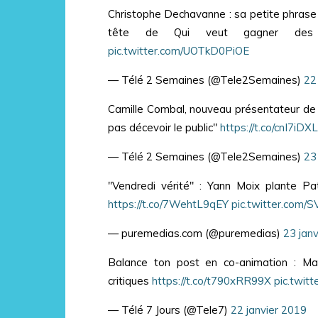
Christophe Dechavanne : sa petite phrase 
tête de Qui veut gagner des
pic.twitter.com/UOTkD0PiOE
— Télé 2 Semaines (@Tele2Semaines)
22
Camille Combal, nouveau présentateur de Q
pas décevoir le public"
https://t.co/cnI7iDX
— Télé 2 Semaines (@Tele2Semaines)
23
"Vendredi vérité" : Yann Moix plante Pa
https://t.co/7WehtL9qEY
pic.twitter.com/
— puremedias.com (@puremedias)
23 jan
Balance ton post en co-animation : Ma
critiques
https://t.co/t790xRR99X
pic.twit
— Télé 7 Jours (@Tele7)
22 janvier 2019