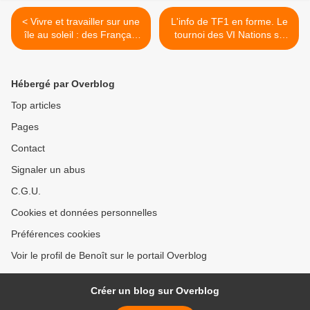
< Vivre et travailler sur une
L'info de TF1 en forme. Le
île au soleil : des Français
tournoi des VI Nations se
réalisent leur rêve ! Ce soir
hisse en tête l'après midi
à 21h00 sur M6 dans Zone
sur Fr2, le 02/02/19 >
Interdite
Hébergé par Overblog
Top articles
Pages
Contact
Signaler un abus
C.G.U.
Cookies et données personnelles
Préférences cookies
Voir le profil de Benoît sur le portail Overblog
Créer un blog sur Overblog