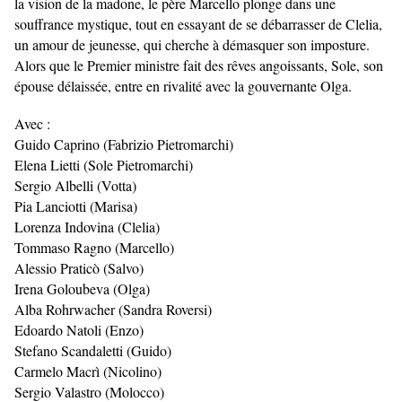
la vision de la madone, le père Marcello plonge dans une
souffrance mystique, tout en essayant de se débarrasser de Clelia,
un amour de jeunesse, qui cherche à démasquer son imposture.
Alors que le Premier ministre fait des rêves angoissants, Sole, son
épouse délaissée, entre en rivalité avec la gouvernante Olga.
Avec :
Guido Caprino (Fabrizio Pietromarchi)
Elena Lietti (Sole Pietromarchi)
Sergio Albelli (Votta)
Pia Lanciotti (Marisa)
Lorenza Indovina (Clelia)
Tommaso Ragno (Marcello)
Alessio Praticò (Salvo)
Irena Goloubeva (Olga)
Alba Rohrwacher (Sandra Roversi)
Edoardo Natoli (Enzo)
Stefano Scandaletti (Guido)
Carmelo Macrì (Nicolino)
Sergio Valastro (Molocco)