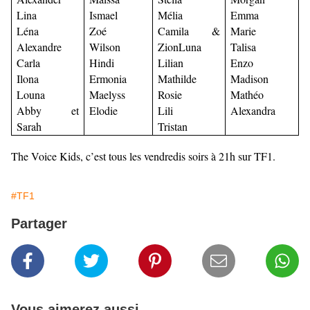
Lina
Ismael
Mélia
Emma
Léna
Zoé
Camila &
Marie
Alexandre
Wilson
ZionLuna
Talisa
Carla
Hindi
Lilian
Enzo
Ilona
Ermonia
Mathilde
Madison
Louna
Maelyss
Rosie
Mathéo
Abby et
Elodie
Lili
Alexandra
Sarah
Tristan
The Voice Kids, c’est tous les vendredis soirs à 21h sur TF1.
#TF1
Partager
Vous aimerez aussi