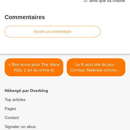
Commentaires
Ajouter un commentaire
< Bon score pour The Voice
Le fil actu télé du jour :
Kids, L'art du crime et
Combal, Matinale commune
Laurent Gerra. Flop pour
Fr3 FrBleu, Daniela
Quantico. Arte 5e, le
Prepeliuc quitte BFMTv,
30/11/12
Crimes et fait divers,
Hébergé par Overblog
Balance ton post,
Dechavanne, Ceylac,
Top articles
Daredevil >
Pages
Contact
Signaler un abus