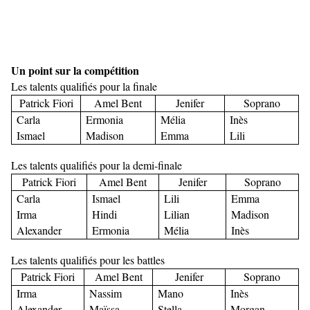
Un point sur la compétition
Les talents qualifiés pour la finale
Patrick Fiori
Amel Bent
Jenifer
Soprano
Carla
Ermonia
Mélia
Inès
Ismael
Madison
Emma
Lili
Les talents qualifiés pour la demi-finale
Patrick Fiori
Amel Bent
Jenifer
Soprano
Carla
Ismael
Lili
Emma
Irma
Hindi
Lilian
Madison
Alexander
Ermonia
Mélia
Inès
Les talents qualifiés pour les battles
Patrick Fiori
Amel Bent
Jenifer
Soprano
Irma
Nassim
Mano
Inès
Alexander
Maïssa
Stella
Morgan