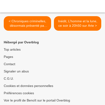
< Chroniques criminelles,
Inédit, L’homme et la lune,
désormais présenté par
ce soir à 20h50 sur Arte >
Julie Denayer, dès le
samedi 12/01/19 à 21h sur
TFX
Hébergé par Overblog
Top articles
Pages
Contact
Signaler un abus
C.G.U.
Cookies et données personnelles
Préférences cookies
Voir le profil de Benoît sur le portail Overblog