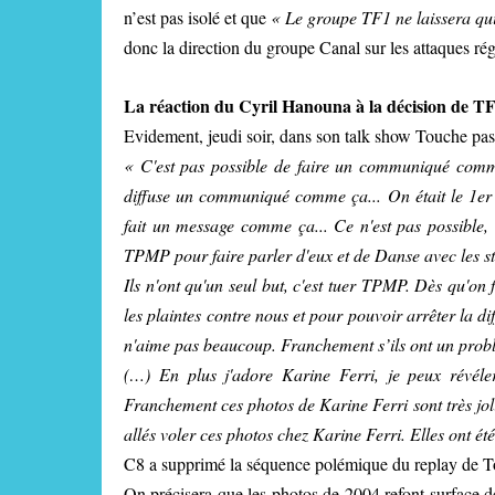
n’est pas isolé et que
« Le groupe TF1 ne laissera qu
donc la direction du groupe Canal sur les attaques 
La réaction du Cyril Hanouna à la décision de T
Evidement, jeudi soir, dans son talk show Touche pa
« C'est pas possible de faire un communiqué com
diffuse un communiqué comme ça... On était le 1er n
fait un message comme ça... Ce n'est pas possible, 
TPMP pour faire parler d'eux et de Danse avec les st
Ils n'ont qu'un seul but, c'est tuer TPMP. Dès qu'on 
les plaintes contre nous et pour pouvoir arrêter la 
n'aime pas beaucoup. Franchement s’ils ont un probl
(…) En plus j'adore Karine Ferri, je peux révé
Franchement ces photos de Karine Ferri sont très joli
allés voler ces photos chez Karine Ferri. Elles ont été
C8 a supprimé la séquence polémique du replay de T
On précisera que les photos de 2004 refont surface d