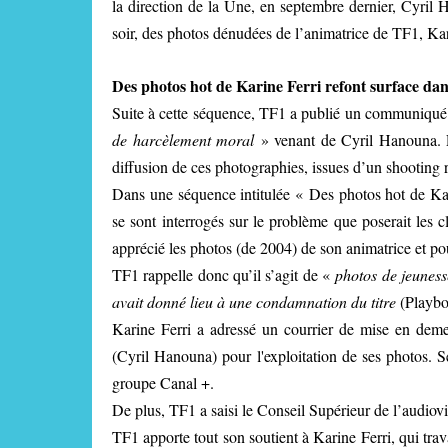
la direction de la Une, en septembre dernier, Cyril
soir, des photos dénudées de l’animatrice de TF1, Kar
Des photos hot de Karine Ferri refont surface d
Suite à cette séquence, TF1 a publié un communiqu
de harcèlement moral
» venant de Cyril Hanouna.
diffusion de ces photographies, issues d’un shooting 
Dans une séquence intitulée « Des photos hot de Kar
se sont interrogés sur le problème que poserait les 
apprécié les photos (de 2004) de son animatrice et po
TF1 rappelle donc qu’il s’agit de «
photos de jeunesse
avait donné lieu à une condamnation du titre
(Playbo
Karine Ferri a adressé un courrier de mise en deme
(Cyril Hanouna) pour l'exploitation de ses photos.
groupe Canal +.
De plus, TF1 a saisi le Conseil Supérieur de l’audiovis
TF1 apporte tout son soutient à Karine Ferri, qui tra