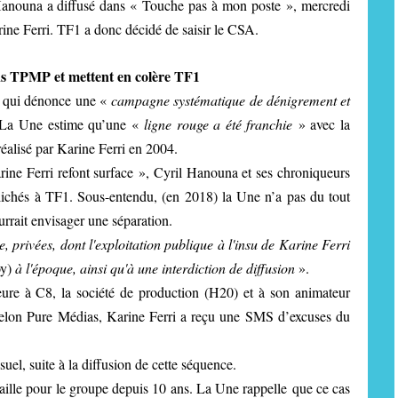
 Hanouna a diffusé dans « Touche pas à mon poste », mercredi
ine Ferri. TF1 a donc décidé de saisir le CSA.
ans TPMP et mettent en colère TF1
é qui dénonce une «
campagne systématique de dénigrement et
 La Une estime qu’une «
ligne rouge a été franchie
» avec la
réalisé par Karine Ferri en 2004.
ine Ferri refont surface », Cyril Hanouna et ses chroniqueurs
clichés à TF1. Sous-entendu, (en 2018) la Une n’a pas du tout
urrait envisager une séparation.
, privées, dont l'exploitation publique à l'insu de Karine Ferri
y)
à l'époque, ainsi qu'à une interdiction de diffusion
».
ure à C8, la société de production (H20) et à son animateur
 Selon Pure Médias, Karine Ferri a reçu une SMS d’excuses du
uel, suite à la diffusion de cette séquence.
vaille pour le groupe depuis 10 ans. La Une rappelle que ce cas