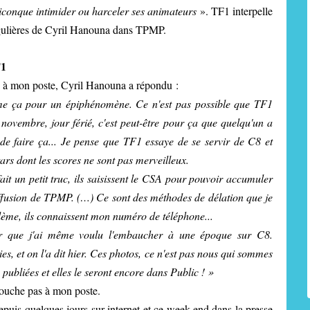
iconque intimider ou harceler ses animateurs
». TF1 interpelle
régulières de Cyril Hanouna dans TPMP.
F1
s à mon poste, Cyril Hanouna a répondu :
me ça pour un épiphénomène. Ce n'est pas possible que TF1
ovembre, jour férié, c'est peut-être pour ça que quelqu'un a
de faire ça... Je pense que TF1 essaye de se servir de C8 et
ars dont les scores ne sont pas merveilleux.
fait un petit truc, ils saisissent le CSA pour pouvoir accumuler
diffusion de TPMP. (…) Ce sont des méthodes de délation que je
ème, ils connaissent mon numéro de téléphone...
ler que j'ai même voulu l'embaucher à une époque sur C8.
es, et on l'a dit hier. Ces photos, ce n'est pas nous qui sommes
 publiées et elles le seront encore dans Public ! »
ouche pas à mon poste.
epuis quelques jours sur internet et ce week-end dans la presse