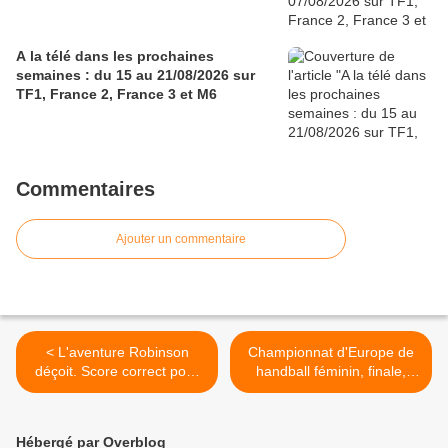
A la télé dans les prochaines
semaines : du 15 au 21/08/2026 sur
TF1, France 2, France 3 et M6
Commentaires
Ajouter un commentaire
< L'aventure Robinson
Championnat d'Europe de
déçoit. Score correct pour
handball féminin, finale,
Fr2 et M6. Le hand féminin
France / Russie, aujourd'hui
puissant sur TMC. Fr3
dès 17h00 sur TF1 >
faible. Fr5 6e, le 14/12/18
Hébergé par Overblog