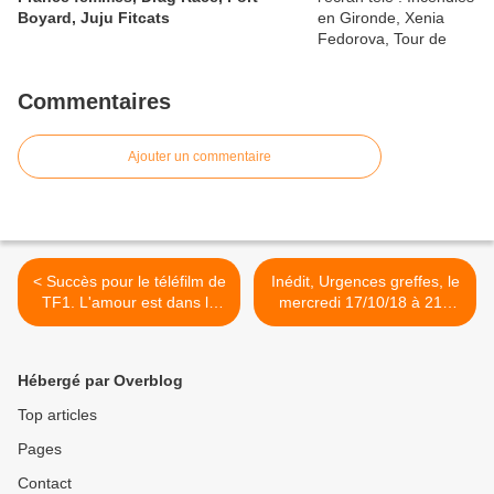
Boyard, Juju Fitcats
Commentaires
Ajouter un commentaire
< Succès pour le téléfilm de
Inédit, Urgences greffes, le
TF1. L'amour est dans le
mercredi 17/10/18 à 21h
pré baisse. Take two déçoit.
sur W9 >
Thalassa coule. TMC 5e, le
15/10/18
Hébergé par Overblog
Top articles
Pages
Contact