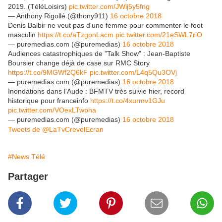
2019. (TéléLoisirs)
pic.twitter.com/JWij5y5fng
— Anthony Rigollé (@thony911)
16 octobre 2018
Denis Balbir ne veut pas d'une femme pour commenter le foot
masculin
https://t.co/aTzgpnLacm
pic.twitter.com/21eSWL7riO
— puremedias.com (@puremedias)
16 octobre 2018
Audiences catastrophiques de "Talk Show" : Jean-Baptiste
Boursier change déjà de case sur RMC Story
https://t.co/9MGWf2Q6kF
pic.twitter.com/L4q5Qu3OVj
— puremedias.com (@puremedias)
16 octobre 2018
Inondations dans l'Aude : BFMTV très suivie hier, record
historique pour franceinfo
https://t.co/4xurmv1GJu
pic.twitter.com/VOexLTwpha
— puremedias.com (@puremedias)
16 octobre 2018
Tweets de @LaTvCrevelEcran
#News Télé
Partager