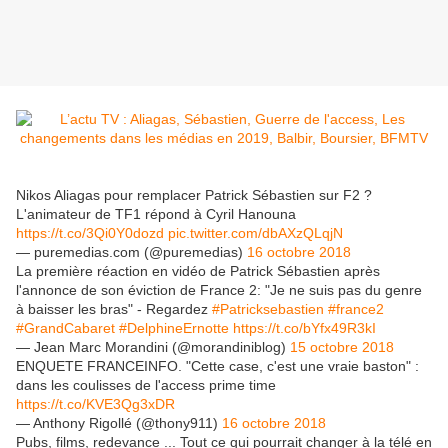
Nikos Aliagas pour remplacer Patrick Sébastien sur F2 ?
L'animateur de TF1 répond à Cyril Hanouna
https://t.co/3Qi0Y0dozd
pic.twitter.com/dbAXzQLqjN
— puremedias.com (@puremedias)
16 octobre 2018
La première réaction en vidéo de Patrick Sébastien après
l'annonce de son éviction de France 2: "Je ne suis pas du genre
à baisser les bras" - Regardez
#Patricksebastien
#france2
#GrandCabaret
#DelphineErnotte
https://t.co/bYfx49R3kI
— Jean Marc Morandini (@morandiniblog)
15 octobre 2018
ENQUETE FRANCEINFO. "Cette case, c'est une vraie baston" :
dans les coulisses de l'access prime time
https://t.co/KVE3Qg3xDR
— Anthony Rigollé (@thony911)
16 octobre 2018
Pubs, films, redevance ... Tout ce qui pourrait changer à la télé en