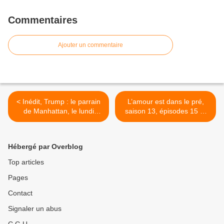
Commentaires
Ajouter un commentaire
< Inédit, Trump : le parrain
L’amour est dans le pré,
de Manhattan, le lundi
saison 13, épisodes 15 et
08/10/2018 à 21h00 sur
16, ce soir à 21h00 sur M6
France 3
>
Hébergé par Overblog
Top articles
Pages
Contact
Signaler un abus