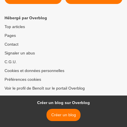
Academy, Fort Boyard, Joël
Robuchon est mort, Plus
belle la vie, Audiences,
Hébergé par Overblog
Séries...
Top articles
Pages
Contact
Signaler un abus
C.G.U.
Cookies et données personnelles
Préférences cookies
Voir le profil de Benoît sur le portail Overblog
Créer un blog sur Overblog
Créer un blog