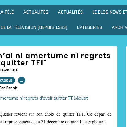
LA TÉLÉ
ACTUALITÉS
ACTUALITÉS
LE BLOG NEWS E
DE LA TÉLÉVISION (DEPUIS 1989)
CATÉGORIES
ARCHI
 n’ai ni amertume ni regrets
 quitter TF1"
News Télé
07.2018
…
Par Benoît
uétier revient sur son choix de quitter TF1. Ce départ de
a surprise générale, au 31 décembre dernier. Elle explique :