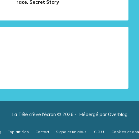
race, Secret Story
La Télé crève l'écran © 2026 - Hébergé par
Overblog
g
Top articles
Contact
Signaler un abus
C.G.U.
Cookies et do