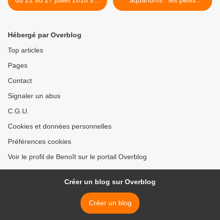
du 21 au 27 juillet 2018 sur
aquariums : les petits
TF1, France 2, France 3 et
champions des loisirs font
M6
de la résistance, ce soir à
21h sur M6 dans Capital >
Hébergé par Overblog
Top articles
Pages
Contact
Signaler un abus
C.G.U.
Cookies et données personnelles
Préférences cookies
Voir le profil de Benoît sur le portail Overblog
Créer un blog sur Overblog
Créer un blog