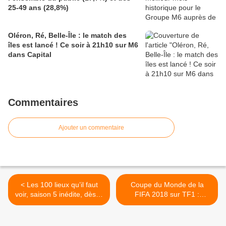
25-49 ans (28,8%)
Oléron, Ré, Belle-Île : le match des
îles est lancé ! Ce soir à 21h10 sur M6
dans Capital
Commentaires
Ajouter un commentaire
< Les 100 lieux qu’il faut
Coupe du Monde de la
voir, saison 5 inédite, dès le
FIFA 2018 sur TF1 :
24 juin à 20h50 sur France
Pologne / Colombie à
5
19h50 >