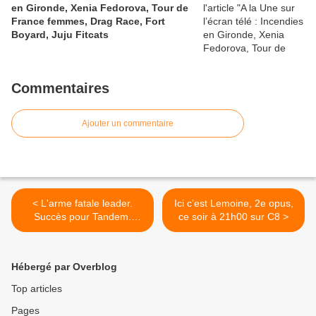
en Gironde, Xenia Fedorova, Tour de
France femmes, Drag Race, Fort
Boyard, Juju Fitcats
Commentaires
Ajouter un commentaire
< L'arme fatale leader.
Ici c’est Lemoine, 2e opus,
Succès pour Tandem.
ce soir à 21h00 sur C8 >
Score correct pour Cash
investigation et The Island
célébrités. Fr5 5e. Safe
Hébergé par Overblog
chute, le 22/05/18
Top articles
Pages