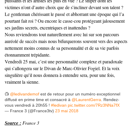
puissants et les artistes les plus en vue ? Le sniper dont les
victimes n’ont d’autre choix que de s’incliner devant son talent ?
Le gentleman chérissant le passé et abhorrant une époque qui l’a
pourtant fait roi ? Ou encore le casse-cou protégeant jalousement
ses jardins secrets, excentriques et inattendus ?
Nous reviendrons tout naturellement avec lui sur son parcours
auréolé de succès mais nous bifurquerons souvent vers des aspects
nettement moins connus de sa personnalité et de sa vie parfois
étonnamment trépidante.
Vendredi 25 mai, c’est une personnalité complexe et paradoxale
qui s’allongera sur le Divan de Marc-Olivier Fogiel. Et la voix
singulière qu’il nous donnera à entendre sera, pour une fois,
vraiment la sienne.
📺
@ledivandemof
est de retour pour un numéro exceptionnel
diffusé en prime time et consacré à
@LaurentGerra
. Rendez-
vous vendredi à 20h55 !
#ledivan
pic.twitter.com/7Rz3NNa7fX
— France 3 (@France3tv)
23 mai 2018
Source :
France 3