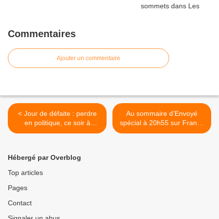
Commentaires
Ajouter un commentaire
< Jour de défaite : perdre
Au sommaire d’Envoyé
en politique, ce soir à
spécial à 20h55 sur France
23h10 sur France 3 dans
2 : Disparition des animaux,
Docs Interdits
fromages, les justiciers du
net coréen >
Hébergé par Overblog
Top articles
Pages
Contact
Signaler un abus