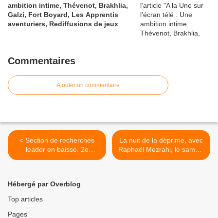
ambition intime, Thévenot, Brakhlia,
Galzi, Fort Boyard, Les Apprentis
aventuriers, Rediffusions de jeux
Commentaires
Ajouter un commentaire
< Section de recherches
La nuit de la déprime, avec
leader en baisse. 2e
Raphaël Mezrahi, le samedi
meilleure audience
28 avril 2018 à 23h50 sur
historique pour W9 avec du
C8 >
foot. M6, Fr2 et Fr3 faibles.
Hébergé par Overblog
TMC 6e, le 26/04/18
Top articles
Pages