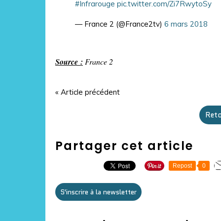
#Infrarouge
pic.twitter.com/Zi7RwytoSy
— France 2 (@France2tv)
6 mars 2018
Source :
France 2
« Article précédent
Reto
Partager cet article
Repost
0
S'inscrire à la newsletter