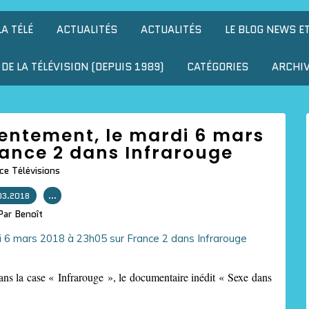
LA TÉLÉ
ACTUALITÉS
ACTUALITÉS
LE BLOG NEWS E
DE LA TÉLÉVISION (DEPUIS 1989)
CATÉGORIES
ARCHI
sentement, le mardi 6 mars
rance 2 dans Infrarouge
ce Télévisions
03.2018
…
Par Benoît
ns la case « Infrarouge »,
le documentaire inédit «
Sexe dans