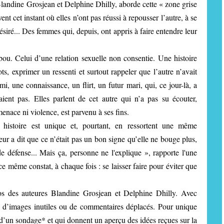
Blandine Grosjean et Delphine Dhilly, aborde cette « zone grise
t cet instant où elles n’ont pas réussi à repousser l’autre, à se
ésiré... Des femmes qui, depuis, ont appris à faire entendre leur
ou. Celui d’une relation sexuelle non consentie. Une histoire
ots, exprimer un ressenti et surtout rappeler que l’autre n’avait
mi, une connaissance, un flirt, un futur mari, qui, ce jour-là, a
taient pas. Elles parlent de cet autre qui n’a pas su écouter,
enace ni violence, est parvenu à ses fins.
 histoire est unique et, pourtant, en ressortent une même
 a dit que ce n’était pas un bon signe qu’elle ne bouge plus,
 défense... Mais ça, personne ne l'explique », rapporte l'une
 ce même constat, à chaque fois : se laisser faire pour éviter que
os des auteures Blandine Grosjean et Delphine Dhilly. Avec
Pas d’images inutiles ou de commentaires déplacés. Pour unique
rs d’un sondage* et qui donnent un aperçu des idées reçues sur la