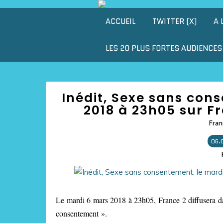
ACCUEIL
TWITTER (X)
A 
LES 20 PLUS FORTES AUDIENCES 
Inédit, Sexe sans con
2018 à 23h05 sur F
Fran
06.
Le mardi
6 mars
2018 à 2
3h0
5, France 2 diffusera
da
consentement ».